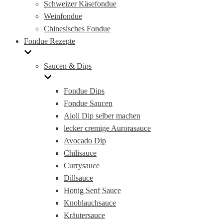
Schweizer Käsefondue
Weinfondue
Chinesisches Fondue
Fondue Rezepte
Saucen & Dips
Fondue Dips
Fondue Saucen
Aioli Dip selber machen
lecker cremige Aurorasauce
Avocado Dip
Chilisauce
Currysauce
Dillsauce
Honig Senf Sauce
Knoblauchsauce
Kräutersauce