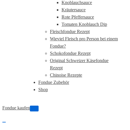
Knoblauchsauce
Kräutersauce
Rote Pfeffersauce
Tomaten Knoblauch Dip
Fleischfondue Rezept
Wieviel Fleisch pro Person bei einem
Fondue?
Schokofondue Rezept
Original Schweizer Käsefondue
Rezept
Chinoise Rezepte
Fondue Zubehör
Shop
Fondue kaufen
Navigations-
Menü
Navigations-
Menü