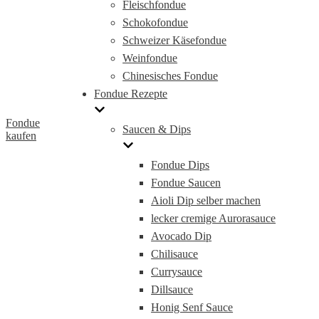
Fleischfondue
Schokofondue
Schweizer Käsefondue
Weinfondue
Chinesisches Fondue
Fondue Rezepte
Fondue
Saucen & Dips
kaufen
Fondue Dips
Fondue Saucen
Aioli Dip selber machen
lecker cremige Aurorasauce
Avocado Dip
Chilisauce
Currysauce
Dillsauce
Honig Senf Sauce