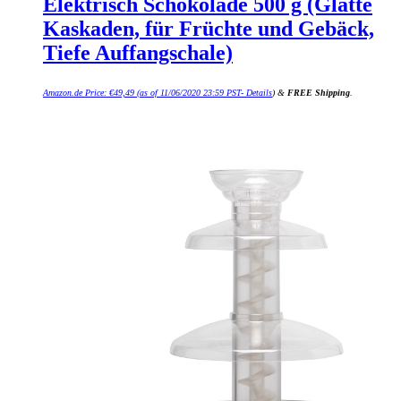
Elektrisch Schokolade 500 g (Glatte
Kaskaden, für Früchte und Gebäck,
Tiefe Auffangschale)
Amazon.de Price:
€
49,49
(as of 11/06/2020 23:59 PST-
Details
)
&
FREE Shipping
.