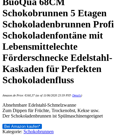
BuoQua 68CM
Schokobrunnen 5 Etagen
Schokoladenbrunnen Profi
Schokoladenfontäne mit
Lebensmittelechte
Förderschnecke Edelstahl-
Kaskaden für Perfekten
Schokoladenfluss
Amazon.de Price:
€
160,37
(as of 11/06/2020 23:59 PST-
Details
)
Abnehmbare Edelstahl-Schmelzwanne
Zum Dippen für Früchte, Trockenobst, Kekse usw.
Der Schokoladenbrunnen ist Spülmaschinengeeignet
Bei Amazon kaufen*
Kategorie:
Schokobrunnen