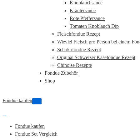
Knoblauchsauce
Kräutersauce
Rote Pfeffersauce
Tomaten Knoblauch Dip
Fleischfondue Rezept
Wieviel Fleisch pro Person bei einem Fo
Schokofondue Rezept
Original Schweizer Käsefondue Rezept
Chinoise Rezepte
Fondue Zubehör
Shop
Fondue kaufen
Navigations-
Menü
Navigations-
Menü
Fondue kaufen
Fondue Set Vergleich