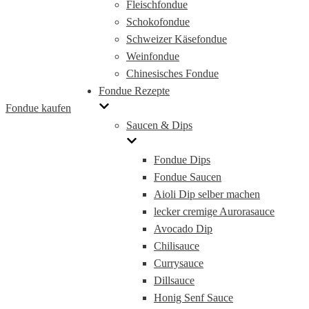
Fleischfondue
Schokofondue
Schweizer Käsefondue
Weinfondue
Chinesisches Fondue
Fondue Rezepte
Fondue kaufen
Saucen & Dips
Fondue Dips
Fondue Saucen
Aioli Dip selber machen
lecker cremige Aurorasauce
Avocado Dip
Chilisauce
Currysauce
Dillsauce
Honig Senf Sauce