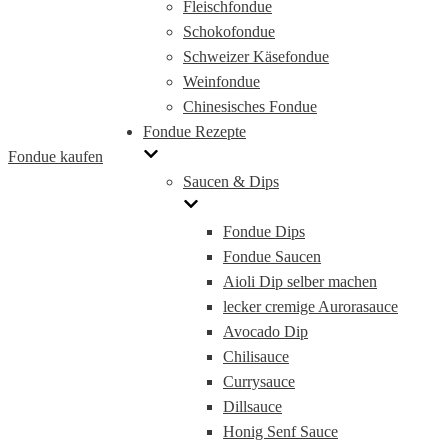
Fleischfondue
Schokofondue
Schweizer Käsefondue
Weinfondue
Chinesisches Fondue
Fondue Rezepte
Fondue kaufen
Saucen & Dips
Fondue Dips
Fondue Saucen
Aioli Dip selber machen
lecker cremige Aurorasauce
Avocado Dip
Chilisauce
Currysauce
Dillsauce
Honig Senf Sauce