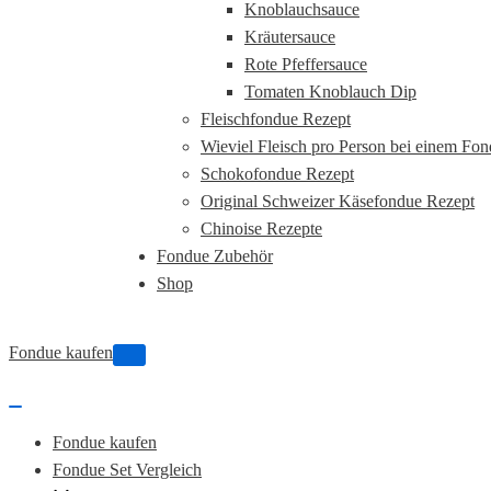
Knoblauchsauce
Kräutersauce
Rote Pfeffersauce
Tomaten Knoblauch Dip
Fleischfondue Rezept
Wieviel Fleisch pro Person bei einem Fo
Schokofondue Rezept
Original Schweizer Käsefondue Rezept
Chinoise Rezepte
Fondue Zubehör
Shop
Fondue kaufen
Navigations-
Menü
Navigations-
Menü
Fondue kaufen
Fondue Set Vergleich