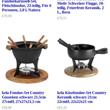
Fonduekarussell-Set,
Motiv Schweizer Flagge, 10-
Fleischfondue, 23-teilig, Für 6
teilig, Feuerfeste Keramik, 2
Personen, 2,0 l, Natura
L, Bern
€
70,09
€
79,57
kela Fondue-Set Country
kela Käsefondue-Set Country
Gusseisen schwarz 21,5cm
Keramik schwarz 21cm
27cmØ, 27x27x21,5 cm
22cmØ, 22x22x21 cm
€
58,88
€
62,43