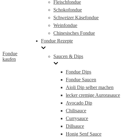
Fleischfondue
Schokofondue
Schweizer Käsefondue
Weinfondue
Chinesisches Fondue
Fondue Rezepte
Fondue
Saucen & Dips
kaufen
Fondue Dips
Fondue Saucen
Aioli Dip selber machen
lecker cremige Aurorasauce
Avocado Dip
Chilisauce
Currysauce
Dillsauce
Honig Senf Sauce