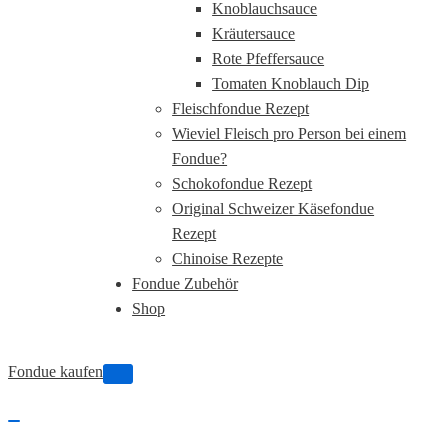
Knoblauchsauce
Kräutersauce
Rote Pfeffersauce
Tomaten Knoblauch Dip
Fleischfondue Rezept
Wieviel Fleisch pro Person bei einem
Fondue?
Schokofondue Rezept
Original Schweizer Käsefondue
Rezept
Chinoise Rezepte
Fondue Zubehör
Shop
Fondue kaufen
Navigations-
Menü
Navigations-
Menü