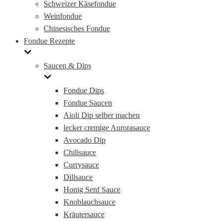
Schweizer Käsefondue
Weinfondue
Chinesisches Fondue
Fondue Rezepte
Saucen & Dips
Fondue Dips
Fondue Saucen
Aioli Dip selber machen
lecker cremige Aurorasauce
Avocado Dip
Chilisauce
Currysauce
Dillsauce
Honig Senf Sauce
Knoblauchsauce
Kräutersauce