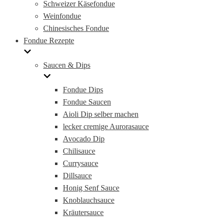
Schweizer Käsefondue
Weinfondue
Chinesisches Fondue
Fondue Rezepte
Saucen & Dips
Fondue Dips
Fondue Saucen
Aioli Dip selber machen
lecker cremige Aurorasauce
Avocado Dip
Chilisauce
Currysauce
Dillsauce
Honig Senf Sauce
Knoblauchsauce
Kräutersauce