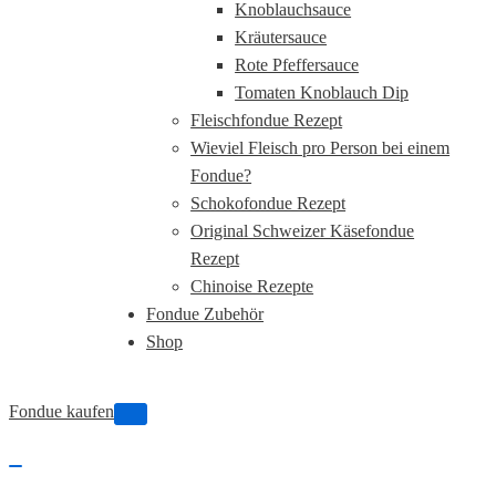
Knoblauchsauce
Kräutersauce
Rote Pfeffersauce
Tomaten Knoblauch Dip
Fleischfondue Rezept
Wieviel Fleisch pro Person bei einem
Fondue?
Schokofondue Rezept
Original Schweizer Käsefondue
Rezept
Chinoise Rezepte
Fondue Zubehör
Shop
Fondue kaufen
Navigations-
Menü
Navigations-
Menü