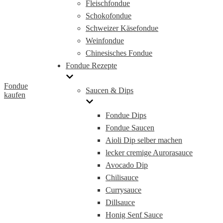
Fleischfondue
Schokofondue
Schweizer Käsefondue
Weinfondue
Chinesisches Fondue
Fondue Rezepte
Fondue
Saucen & Dips
kaufen
Fondue Dips
Fondue Saucen
Aioli Dip selber machen
lecker cremige Aurorasauce
Avocado Dip
Chilisauce
Currysauce
Dillsauce
Honig Senf Sauce