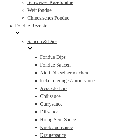
Schweizer Käsefondue
Weinfondue
Chinesisches Fondue
Fondue Rezepte
Saucen & Dips
Fondue Dips
Fondue Saucen
Aioli Dip selber machen
lecker cremige Aurorasauce
Avocado Dip
Chilisauce
Currysauce
Dillsauce
Honig Senf Sauce
Knoblauchsauce
Kräutersauce