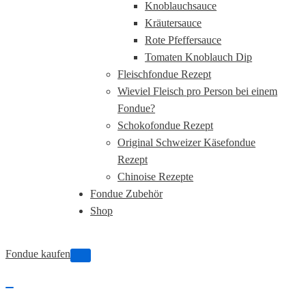
Knoblauchsauce
Kräutersauce
Rote Pfeffersauce
Tomaten Knoblauch Dip
Fleischfondue Rezept
Wieviel Fleisch pro Person bei einem
Fondue?
Schokofondue Rezept
Original Schweizer Käsefondue
Rezept
Chinoise Rezepte
Fondue Zubehör
Shop
Fondue kaufen
Navigations-
Menü
Navigations-
Menü