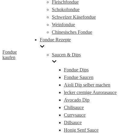
Fleischfondue
Schokofondue
Schweizer Käsefondue
Weinfondue
Chinesisches Fondue
Fondue Rezepte
Fondue
Saucen & Dips
kaufen
Fondue Dips
Fondue Saucen
Aioli Dip selber machen
lecker cremige Aurorasauce
Avocado Dip
Chilisauce
Currysauce
Dillsauce
Honig Senf Sauce