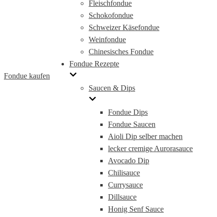
Fleischfondue
Schokofondue
Schweizer Käsefondue
Weinfondue
Chinesisches Fondue
Fondue Rezepte
Fondue kaufen
Saucen & Dips
Fondue Dips
Fondue Saucen
Aioli Dip selber machen
lecker cremige Aurorasauce
Avocado Dip
Chilisauce
Currysauce
Dillsauce
Honig Senf Sauce