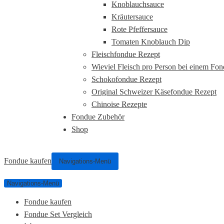
Knoblauchsauce
Kräutersauce
Rote Pfeffersauce
Tomaten Knoblauch Dip
Fleischfondue Rezept
Wieviel Fleisch pro Person bei einem Fo
Schokofondue Rezept
Original Schweizer Käsefondue Rezept
Chinoise Rezepte
Fondue Zubehör
Shop
Fondue kaufen
Navigations-Menü
Navigations-Menü
Fondue kaufen
Fondue Set Vergleich