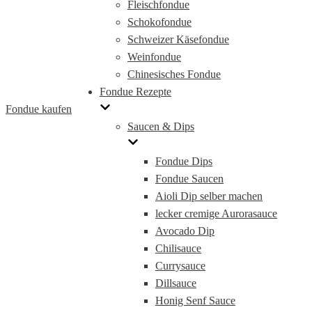
Fleischfondue
Schokofondue
Schweizer Käsefondue
Weinfondue
Chinesisches Fondue
Fondue Rezepte
Fondue kaufen
Saucen & Dips
Fondue Dips
Fondue Saucen
Aioli Dip selber machen
lecker cremige Aurorasauce
Avocado Dip
Chilisauce
Currysauce
Dillsauce
Honig Senf Sauce