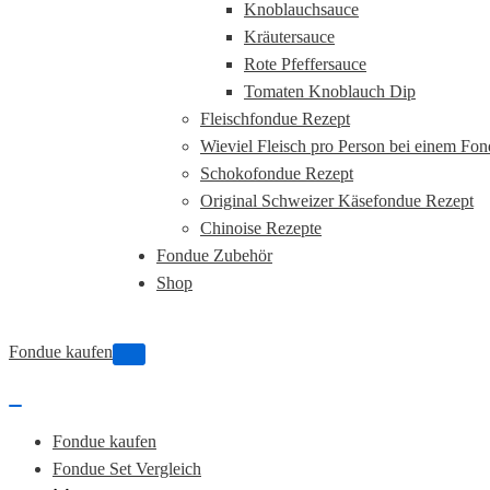
Knoblauchsauce
Kräutersauce
Rote Pfeffersauce
Tomaten Knoblauch Dip
Fleischfondue Rezept
Wieviel Fleisch pro Person bei einem Fo
Schokofondue Rezept
Original Schweizer Käsefondue Rezept
Chinoise Rezepte
Fondue Zubehör
Shop
Fondue kaufen
Navigations-
Menü
Navigations-
Menü
Fondue kaufen
Fondue Set Vergleich